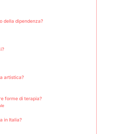
to della dipendenza?
ci?
a artistica?
tre forme di terapia?
ale
 in Italia?