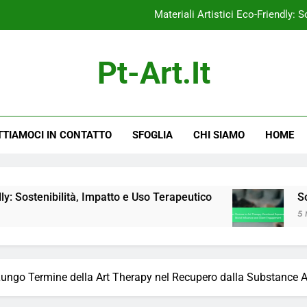
Materiali Artistici Eco-Friendly: 
celte di Colore nella Art Therapy: Espressione Emotiva, Influenza s
Pt-Art.it
Art Therapy: Obiettivi Misurabili, Pianifica
Collage:
Materiali Artistici Eco-Friendly: 
TIAMOCI IN CONTATTO
SFOGLIA
CHI SIAMO
HOME
celte di Colore nella Art Therapy: Espressione Emotiva, Influenza s
Art Therapy: Obiettivi Misurabili, Pianifica
à, Impatto e Uso Terapeutico
Scelte di Colore n
5 Months Ago
Lungo Termine della Art Therapy nel Recupero dalla Substance 