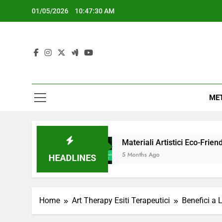
Skip
01/05/2026
10:47:31 AM
to
S
content
MET
S
o
Materiali Artistici Eco-Friendly: Sostenibilit
5 Months Ago
HEADLINES
Home
Art Therapy Esiti Terapeutici
Benefici a 