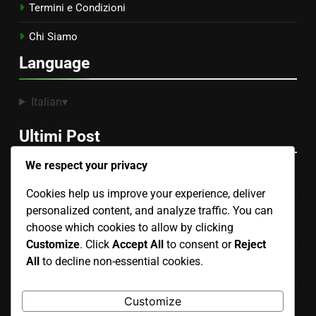
Termini e Condizioni
Chi Siamo
Language
Italian
▾
Ultimi Post
We respect your privacy
Collage: Auto-Scoperta, Espressione e Riflesso
Cookies help us improve your experience, deliver
Materiali Artistici Eco-Friendly: Sostenibilità, Impatto e
personalized content, and analyze traffic. You can
Uso Terapeutico
choose which cookies to allow by clicking
Customize
. Click
Accept All
to consent or
Reject
Scelte di Colore nella Art Therapy: Espressione Emotiva,
All
to decline non-essential cookies.
Influenza sull’Umore e Coinvolgimento del Cliente
Art Therapy: Obiettivi Misurabili, Pianificazione delle
Customize
Sessioni e Focus sul Cliente