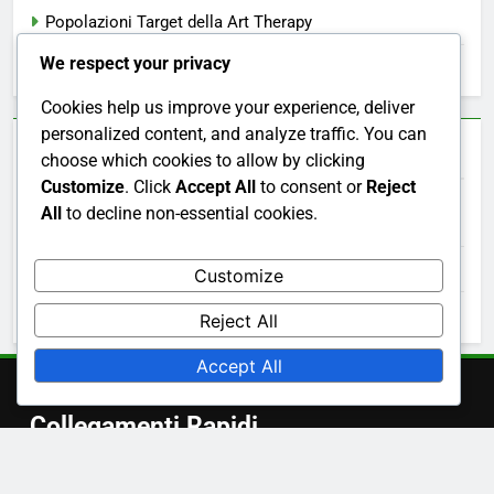
Popolazioni Target della Art Therapy
We respect your privacy
Valutazione e Feedback della Art Therapy
Cookies help us improve your experience, deliver
personalized content, and analyze traffic. You can
Archivi
choose which cookies to allow by clicking
Customize
. Click
Accept All
to consent or
Reject
All
to decline non-essential cookies.
December 2025
November 2025
Customize
October 2025
Reject All
Accept All
Collegamenti Rapidi